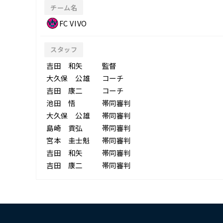
チーム名
FC VIVO
スタッフ
吉田 和矢
監督
大久保 公雄
コーチ
吉田 康二
コーチ
池田 悟
帯同審判
大久保 公雄
帯同審判
島崎 貢弘
帯同審判
宮本 圭士魁
帯同審判
吉田 和矢
帯同審判
吉田 康二
帯同審判