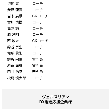
切間 亮
コーチ
柴藤 龍責
コーチ
岩永 廣継
GKコーチ
古川 慎悟
コーチ
高木 謙
コーチ
浦 好明
コーチ
西 晶大
GKコーチ
釣谷 宗生
コーチ
佐藤 貴則
コーチ
釣谷 宗生
審判員
岩永 廣継
審判員
田井 浩幸
審判員
松尾 慎太郎
コーチ
ヴェルスリアン
DX推進応援企業様