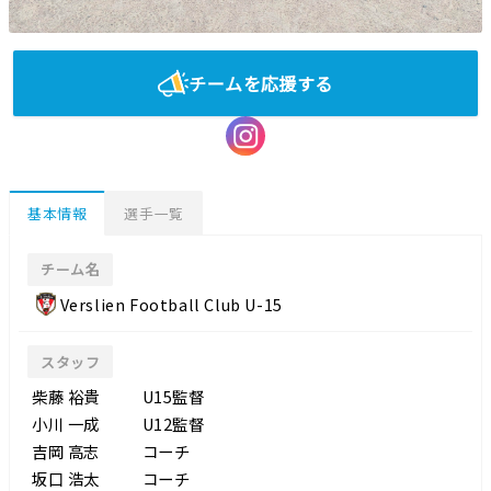
チームを応援する
基本情報
選手一覧
チーム名
Verslien Football Club U-15
スタッフ
柴藤 裕貴
U15監督
小川 一成
U12監督
吉岡 高志
コーチ
坂口 浩太
コーチ