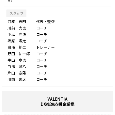
スタッフ
河原 忠明
代表・監督
川前 力也
コーチ
中島 充博
コーチ
篠原 颯太
コーチ
白濱 裕二
トレーナー
野田 祐一郎
コーチ
牛山 卓也
コーチ
白濱 蓮乙
コーチ
片田 泰陽
コーチ
川前 颯太
コーチ
VALENTIA
DX推進応援企業様