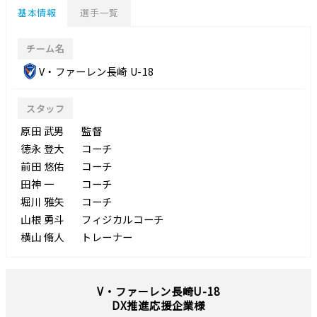
基本情報
選手一覧
チーム名
V・ファーレン⾧崎 U-18
スタッフ
原田 武男
監督
徳永 登大
コーチ
前田 悠佑
コーチ
田神 一
コーチ
堀川 雅矢
コーチ
山根 勇斗
フィジカルコーチ
横山 脩人
トレーナー
V・ファーレン⾧崎U-18
DX推進応援企業様