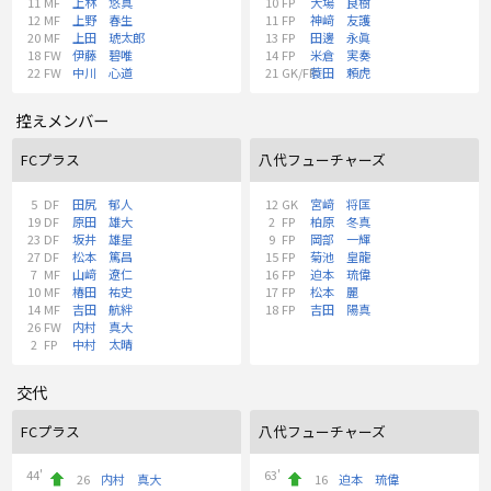
11
MF
上林 悠真
10
FP
大場 良樹
12
MF
上野 春生
11
FP
神﨑 友護
20
MF
上田 琥太郎
13
FP
田邊 永眞
18
FW
伊藤 碧唯
14
FP
米倉 実奏
22
FW
中川 心道
21
GK/FP
蓑田 頼虎
控えメンバー
FCプラス
八代フューチャーズ
5
DF
田尻 郁人
12
GK
宮﨑 将匡
19
DF
原田 雄大
2
FP
柏原 冬真
23
DF
坂井 雄星
9
FP
岡部 一輝
27
DF
松本 篤昌
15
FP
菊池 皇龍
7
MF
山﨑 遼仁
16
FP
迫本 琉偉
10
MF
椿田 祐史
17
FP
松本 麗
14
MF
吉田 航絆
18
FP
吉田 陽真
26
FW
内村 真大
2
FP
中村 太晴
交代
FCプラス
八代フューチャーズ
44'
63'
26
内村 真大
16
迫本 琉偉