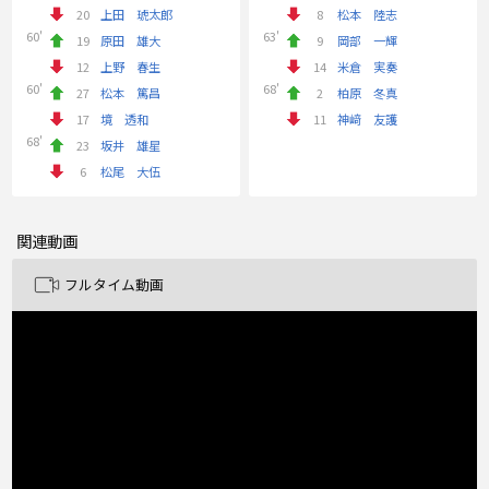
20
上田 琥太郎
8
松本 陸志
60'
63'
19
原田 雄大
9
岡部 一輝
12
上野 春生
14
米倉 実奏
60'
68'
27
松本 篤昌
2
柏原 冬真
17
境 透和
11
神﨑 友護
68'
23
坂井 雄星
6
松尾 大伍
関連動画
フルタイム動画