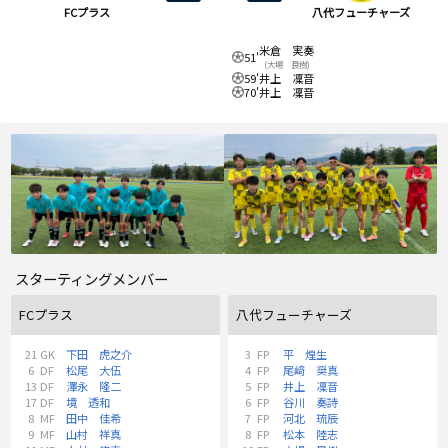
FCプラス
八代フューチャーズ
米倉 実奏
51'
(大場 良樹)
59'
井上 凜音
70'
井上 凜音
スターティングメンバー
FCプラス
八代フューチャーズ
21
GK
下田 虎之介
3
FP
平 煌生
6
DF
松尾 大伍
4
FP
尾﨑 奨真
13
DF
澤永 隆二
5
FP
井上 凜音
17
DF
境 透和
6
FP
谷川 奏詩
8
MF
田中 佳希
7
FP
河北 琉辰
9
MF
山村 祥真
8
FP
松本 陸志