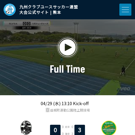
九州クラブユースサッカー連盟
大会公式サイト | 熊本
04/29 (水) 13:10 Kick-off
益城町運動公園陸上競技場
0
0
前半
0
3
0
3
後半