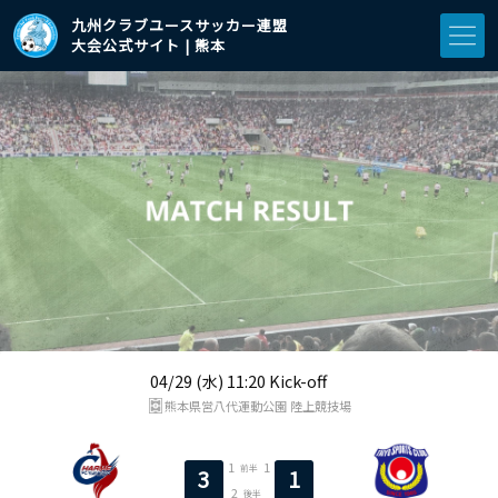
九州クラブユースサッカー連盟
大会公式サイト | 熊本
04/29 (水) 11:20 Kick-off
熊本県営八代運動公園 陸上競技場
1
1
前半
3
1
2
後半