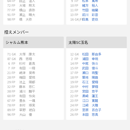
64
FP
田上 温人
9
FP
松本 篤希
72
FP
大場 照太
10
FP
緒方 裕人
77
FP
横山 直弥
11
FP
竹田 結蘭
91
FP
瀬上 晴大
13
FP
前川 彩音
98
FP
橋 大弥
16
GK/FP
日髙 吏玖
控えメンバー
シャルム熊本
太陽SC玉名
71
GK
大塚 康太
12
GK
松田 那由多
87
GK
西 悠翔
2
FP
浦田 幸琉
6
FP
杉村 蒼真
14
FP
中尾 快斗
7
FP
有田 一翔
15
FP
武田 倭斗
21
FP
嶋津 昊希
17
FP
瀬口 琉聖
28
FP
梅田 愛琉
18
FP
築地 陽路
29
FP
池上 陽都
19
FP
石江 愛翔
32
FP
藤本 悠仁
20
FP
中村 夢翔
38
FP
浦川 麟平
21
FP
宮田 悠平
60
FP
有田 怜央
22
FP
黒崎 蓮王
67
FP
豊永 一颯
23
FP
江口 寛醒
78
FP
本村 琢実
24
FP
江﨑 大雅
89
FP
草野 琥白
25
FP
宮原 百合子
96
FP
大山 優
26
FP
本田 悠真