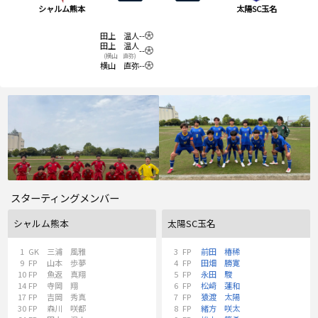
シャルム熊本
太陽SC玉名
田上 温人
--
田上 温人
--
(横山 直弥)
横山 直弥
--
スターティングメンバー
シャルム熊本
太陽SC玉名
1
GK
三浦 風雅
3
FP
前田 椿稀
9
FP
山本 歩夢
4
FP
田畑 勝寛
10
FP
魚返 真翔
5
FP
永田 駿
14
FP
寺岡 翔
6
FP
松﨑 蓮和
17
FP
吉岡 秀真
7
FP
猿渡 太陽
30
FP
森川 咲都
8
FP
緒方 咲太