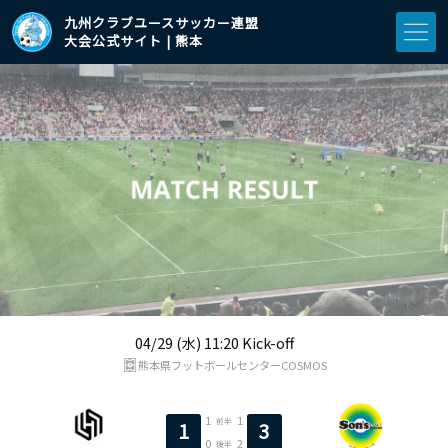
九州クラブユースサッカー連盟
大会公式サイト | 熊本
04/29 (水) 11:20 Kick-off
熊本県フットボールセンターCOSMOS
1
1
前半
1
3
0
2
後半