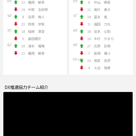
HT
HT
11
楯岡 敏季
8
中山 朔眞
19
中尾 友絆郎
11
奥村 奏太
50'
57'
8
吉原 絢⼈
19
冨永 煌
23
岸尾 宗郁
5
福田 力丸
55'
64'
18
稲﨑 湊⾳
18
岩本 丈助
3
島田楓牙
10
木村 かまち
62'
69'
10
浦本 瑠唯
17
氏原 巨樹
11
楯岡 敏季
7
倉岡 優斗
70'+2
14
南部 安彦
4
大谷 瑞貴
DX推進協力チーム紹介