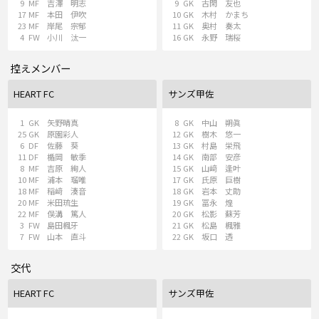
9
MF
吉澤 明志
9
GK
古閑 友也
17
MF
本⽥ 伊吹
10
GK
木村 かまち
23
MF
岸尾 宗郁
11
GK
奥村 奏太
4
FW
⼩川 汰⼀
16
GK
永野 瑞桜
控えメンバー
HEART FC
サンズ甲佐
1
GK
矢野晴真
8
GK
中山 朔眞
25
GK
原園彩人
12
GK
樹木 悠一
6
DF
佐藤 葵
13
GK
村島 栄飛
11
DF
楯岡 敏季
14
GK
南部 安彦
8
MF
吉原 絢⼈
15
GK
山﨑 逢叶
10
MF
浦本 瑠唯
17
GK
氏原 巨樹
18
MF
稲﨑 湊⾳
18
GK
岩本 丈助
20
MF
米田琉生
19
GK
冨永 煌
22
MF
俣溝 篤⼈
20
GK
松影 蘇芳
3
FW
島田楓牙
21
GK
松島 楓雅
7
FW
⼭本 直⽃
22
GK
坂口 透
交代
HEART FC
サンズ甲佐