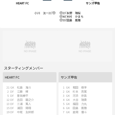
HEART FC
サンズ甲佐
⼩川 汰⼀
21'
23'
永野 瑞桜
40'
木村 かまち
55'
田島 凰雅
スターティングメンバー
HEART FC
サンズ甲佐
21
GK
松島 海⽃
1
GK
堀田 樹李
2
DF
江藤 輝
2
GK
杉本 亮駕
5
DF
曽我紳平
3
GK
河添 宗眞
12
DF
吉⽥ ⿓之介
4
GK
大谷 瑞貴
13
DF
三浦 篤⼈
5
GK
福田 力丸
15
DF
浦⽥ 陽翔
6
GK
田島 凰雅
19
DF
中尾 友絆郎
7
GK
倉岡 優斗