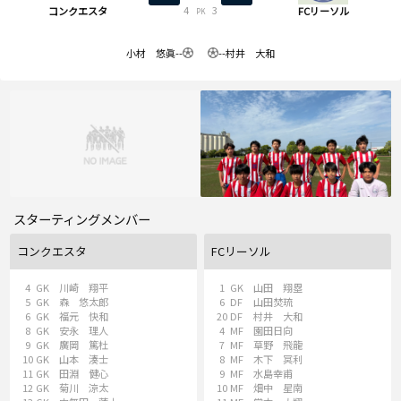
4
3
コンクエスタ
FCリーソル
PK
小材 悠眞
--
--
村井 大和
スターティングメンバー
コンクエスタ
FCリーソル
4
GK
川崎 翔平
1
GK
山田 翔塁
5
GK
森 悠太郎
6
DF
山田焚琉
6
GK
福元 快和
20
DF
村井 大和
8
GK
安永 理人
4
MF
園田日向
9
GK
廣岡 篤杜
7
MF
草野 飛龍
10
GK
山本 湊士
8
MF
木下 冥利
11
GK
田淵 健心
9
MF
水島幸甫
12
GK
菊川 涼太
10
MF
畑中 星南