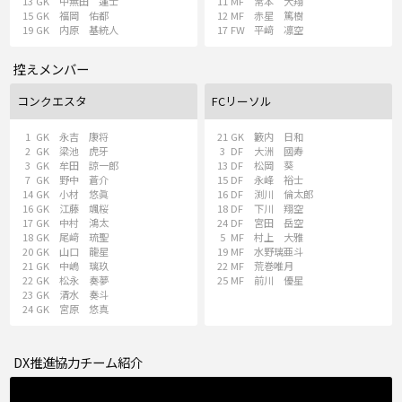
13
GK
中無田 蓮士
11
MF
常本 大翔
15
GK
福岡 佑都
12
MF
赤星 篤樹
19
GK
内原 基統人
17
FW
平﨑 凛空
控えメンバー
コンクエスタ
FCリーソル
1
GK
永吉 康将
21
GK
籔内 日和
2
GK
梁池 虎牙
3
DF
大洲 國寿
3
GK
牟田 諒一郎
13
DF
松岡 葵
7
GK
野中 蒼介
15
DF
永峰 裕士
14
GK
小材 悠眞
16
DF
渕川 倫太郎
16
GK
江藤 颯桜
18
DF
下川 翔空
17
GK
中村 鴻太
24
DF
宮田 岳空
18
GK
尾﨑 琉聖
5
MF
村上 大雅
20
GK
山口 龍星
19
MF
水野璃亜斗
21
GK
中嶋 璃玖
22
MF
荒巻唯月
22
GK
松永 奏夢
25
MF
前川 優星
23
GK
清水 奏斗
24
GK
宮原 悠真
DX推進協力チーム紹介