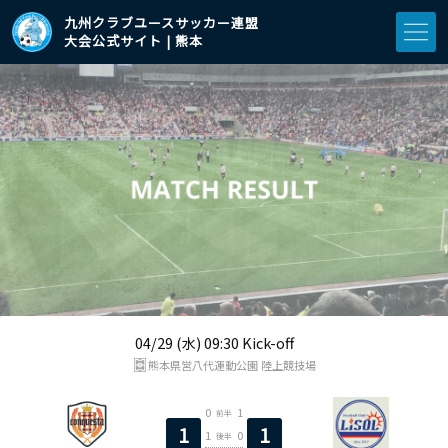
九州クラブユースサッカー連盟
大会公式サイト | 熊本
04/29 (水) 09:30 Kick-off
熊本県営八代運動公園 陸上競技場
0
1
前半
1
1
1
0
後半