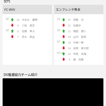
交代
FC VIVO
エンフレンテ熊本
50'
26'
26
木佐木 響暉
47
伊藤 光
9
三姓 樹玄
22
佐藤歩
50'
30'
11
岩橋 隼大
11
堀田 健人
7
荒木 鉄生
20
山内 智葵
67'
19
中嶋一輝
14
岩根 奏太郎
70'+5
33
寺尾 卓海
9
橘 恒雅
DX推進協力チーム紹介