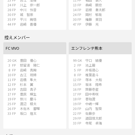
23
FP
古江 凌雅
11
FP
堀田 健人
24
FP
川上 宗一郎
13
FP
森崎 朋忠
28
FP
中川 怜音
14
FP
岩根 奏太郎
30
FP
城 智崇
24
FP
岡村 郁哉
35
FP
平川 絢悟
30
FP
権藤 昊羽
44
FP
岩崎 善優
47
FP
伊藤 光
控えメンバー
FC VIVO
エンフレンテ熊本
20
GK
豊田 優心
99
GK
守口 結優
3
FP
怒留湯 陽仁
2
FP
池上龍
8
FP
岩崎 真絢
5
FP
井坂晟心
10
FP
古江 琉稀
8
FP
椎葉逢斗
11
FP
岩橋 隼大
12
FP
塚本 大和
12
FP
杉本 翼
15
FP
坂本 翔希
16
FP
吉田 真子
16
FP
齊藤壱星
17
FP
豊民 輝生
17
FP
田中希咲
19
FP
笹川 慶斗
18
FP
巻珀渡
25
FP
渡辺 稜太
19
FP
中嶋一輝
26
FP
木佐木 響暉
20
FP
山内 智葵
33
FP
坂口 煌太
22
FP
佐藤歩
29
FP
道田慎太郎
33
FP
寺尾 卓海