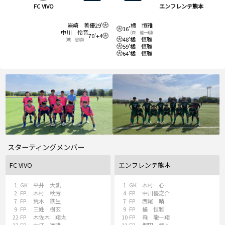
FC VIVO
エンフレンテ熊本
岩崎 善優
29'
橘 恒雅
16'
中川 怜音
(森 龍一翔)
70'+4
48'
橘 恒雅
(城 智崇)
59'
橘 恒雅
64'
橘 恒雅
スターティングメンバー
FC VIVO
エンフレンテ熊本
1
GK
平井 大凱
1
GK
木村 心
2
FP
木村 秋芳
4
FP
中川優之介
7
FP
荒木 鉄生
7
FP
西尾 晴
9
FP
三姓 樹玄
9
FP
橘 恒雅
22
FP
木佐木 翔太
10
FP
森 龍一翔