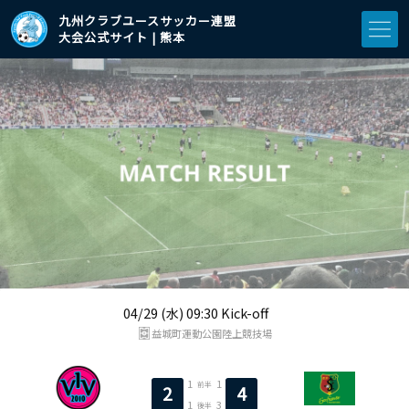
九州クラブユースサッカー連盟
大会公式サイト | 熊本
04/29 (水) 09:30 Kick-off
益城町運動公園陸上競技場
1
1
前半
2
4
1
3
後半