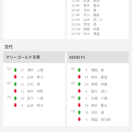
15
MF
松本 爽佑
16
MF
東矢 葉功
18
MF
河合 尋
22
MF
平川 龍哉
25
MF
山中 悠ノ介
13
FW
宮地 透
20
FW
對田 羚凰
24
FW
中川 清道
交代
マリーゴールド天草
KEISEI FC
55'
45'
17
澤井 心翔
4
横田 航
4
山本 隼大
14
坂本 蒼空
62'
45'
22
立石 葵
20
對田 羚凰
11
有村 咲耶
6
田代 遥人
70'
60'
16
宮下 一貴
2
本田 千翔
2
山本 新大
19
森本 藍丸
70'
18
河合 尋
9
黒田 俊太郎