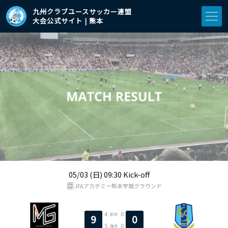
九州クラブユースサッカー連盟
大会公式サイト | 熊本
05/03 (日) 09:30 Kick-off
JFAアカデミー熊本宇城グラウンド
4
0
前半
9
0
5
0
後半