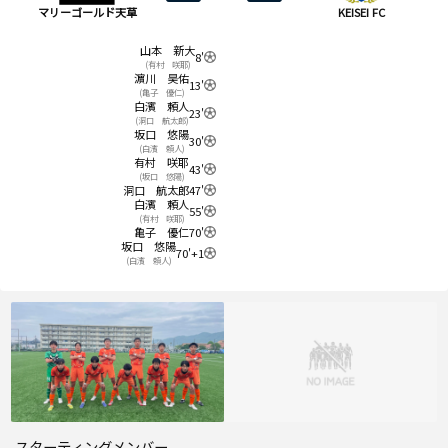
マリーゴールド天草
KEISEI FC
山本 新大
8'
(有村 咲耶)
濵川 昊佑
13'
(亀子 優仁)
白濱 頼人
23'
(洞口 航太郎)
坂口 悠陽
30'
(白濱 頼人)
有村 咲耶
43'
(坂口 悠陽)
洞口 航太郎
47'
白濱 頼人
55'
(有村 咲耶)
亀子 優仁
70'
坂口 悠陽
70'+1
(白濱 頼人)
スターティングメンバー