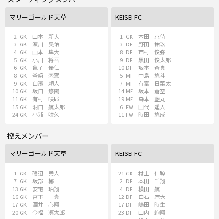
マリーゴールド天草
KEISEI FC
2
GK
山本 新大
1
GK
本田 京侍
3
GK
濵川 昊佑
3
DF
野田 祐玖
4
GK
山本 隼大
8
DF
市村 俊弥
5
GK
小川 将吾
9
DF
黒田 俊太郎
6
GK
亀子 優仁
10
DF
坂本 蒼真
8
GK
釜﨑 恋駕
5
MF
中島 悠斗
9
GK
白濱 頼人
7
MF
有富 日菜太
10
GK
坂口 悠陽
14
MF
坂本 蒼空
11
GK
有村 咲耶
19
MF
森本 藍丸
15
GK
洞口 航太郎
6
FW
田代 遥人
24
GK
小浦 咲久
11
FW
時田 悠成
控えメンバー
マリーゴールド天草
KEISEI FC
1
GK
磯辺 勇人
21
GK
村上 仁瞭
7
GK
坂部 梛
2
DF
本田 千翔
13
GK
安宅 珀翔
4
DF
横田 航
16
GK
宮下 一貴
12
DF
白石 宗大
17
GK
澤井 心翔
17
DF
嶋田 時生
20
GK
今福 凛太郎
23
DF
山内 絢翔