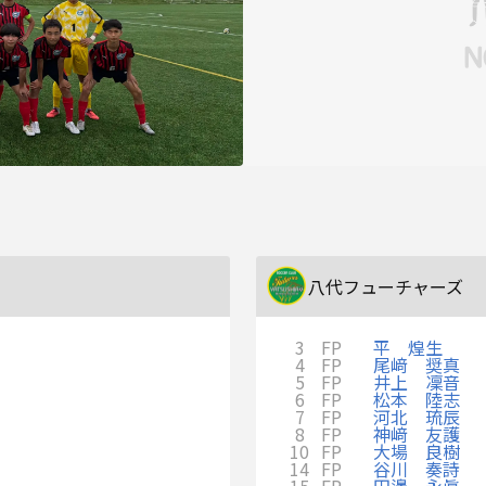
八代フューチャーズ
3
FP
平 煌生
4
FP
尾﨑 奨真
5
FP
井上 凜音
6
FP
松本 陸志
7
FP
河北 琉辰
8
FP
神﨑 友護
10
FP
大場 良樹
14
FP
谷川 奏詩
15
FP
田邊 永眞