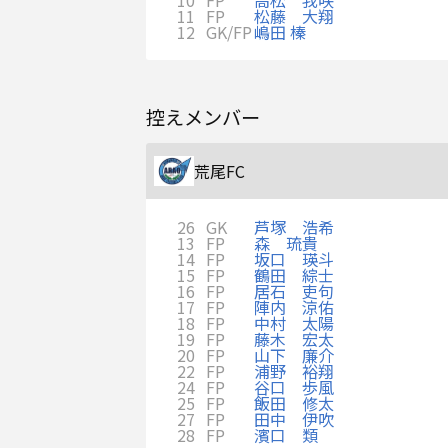
11
FP
松藤 大翔
12
GK/FP
嶋田 榛
控えメンバー
荒尾FC
26
GK
芦塚 浩希
13
FP
森 琉貴
14
FP
坂口 瑛斗
15
FP
鶴田 綜士
16
FP
居石 吏句
17
FP
陣内 涼佑
18
FP
中村 太陽
19
FP
藤木 宏太
20
FP
山下 廉介
22
FP
浦野 裕翔
24
FP
谷口 歩風
25
FP
飯田 修太
27
FP
田中 伊吹
28
FP
濱口 類