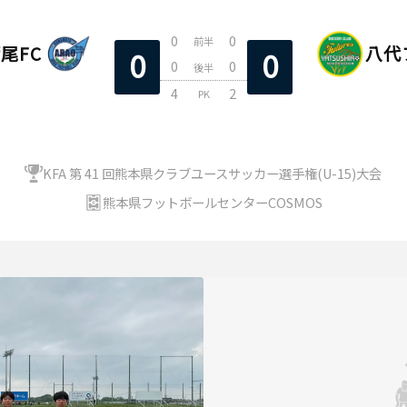
0
0
前半
尾FC
八代
0
0
0
0
後半
4
2
PK
KFA 第 41 回熊本県クラブユースサッカー選手権(U-15)大会
熊本県フットボールセンターCOSMOS