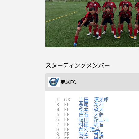
スターティングメンバー
荒尾FC
1
GK
上田 凜太郎
3
FP
永尾 海斗
4
FP
松本 玖大
5
FP
白石 大夢
6
FP
徳山 羚士斗
7
FP
林田 琉音
8
FP
芦刈 遥真
9
FP
隈本 貴隆
10
FP
高松 我咲