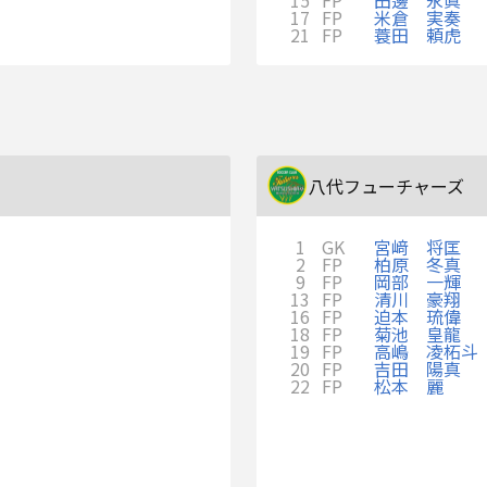
17
FP
米倉 実奏
21
FP
蓑田 頼虎
八代フューチャーズ
1
GK
宮﨑 将匡
2
FP
柏原 冬真
9
FP
岡部 一輝
13
FP
清川 豪翔
16
FP
迫本 琉偉
18
FP
菊池 皇龍
19
FP
高嶋 凌柘斗
20
FP
吉田 陽真
22
FP
松本 麗