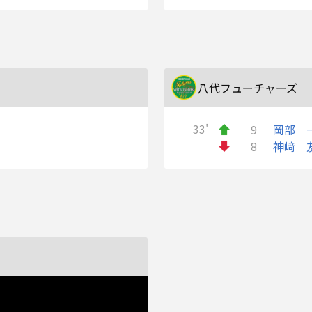
八代フューチャーズ
33'
9
岡部 
8
神﨑 