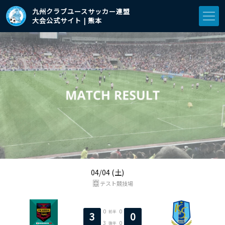
九州クラブユースサッカー連盟
大会公式サイト | 熊本
04/04 (土)
テスト競技場
0
0
前半
3
0
3
0
後半