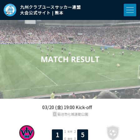
九州クラブユースサッカー連盟
大会公式サイト | 熊本
03/20 (金) 19:00 Kick-off
菊池市七城運動公園
1
2
前半
1
5
0
3
後半