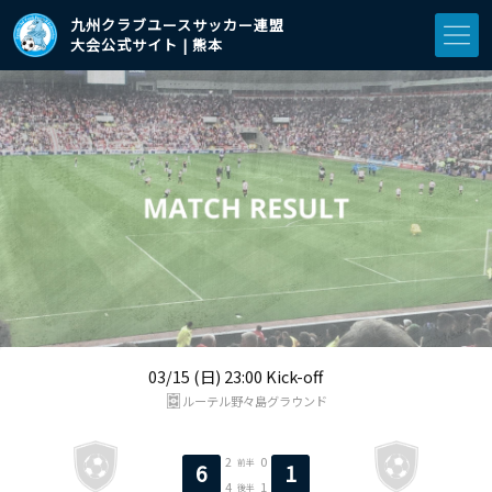
九州クラブユースサッカー連盟
大会公式サイト | 熊本
03/15 (日) 23:00 Kick-off
ルーテル野々島グラウンド
2
0
前半
6
1
4
1
後半