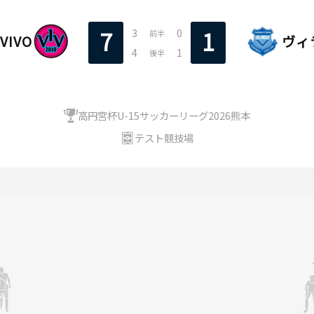
3
0
7
1
前半
 VIVO
ヴィ
4
1
後半
高円宮杯U-15サッカーリーグ2026熊本
テスト競技場