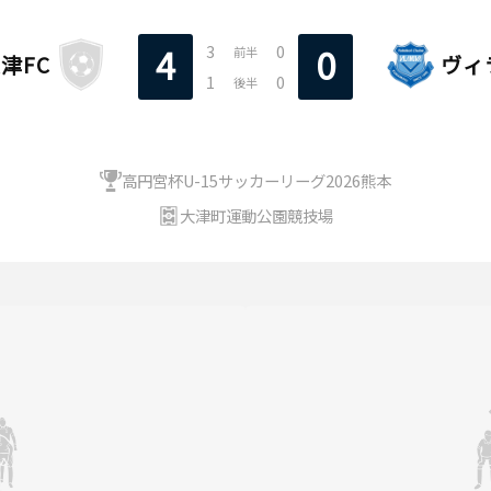
3
0
4
0
前半
津FC
ヴィ
1
0
後半
高円宮杯U-15サッカーリーグ2026熊本
大津町運動公園競技場