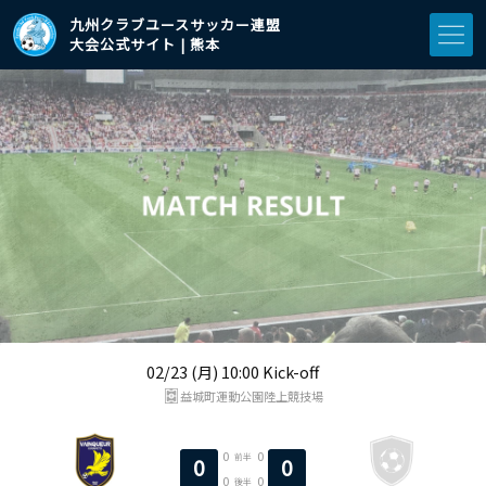
九州クラブユースサッカー連盟
大会公式サイト | 熊本
02/23 (月) 10:00 Kick-off
益城町運動公園陸上競技場
0
0
前半
0
0
0
0
後半