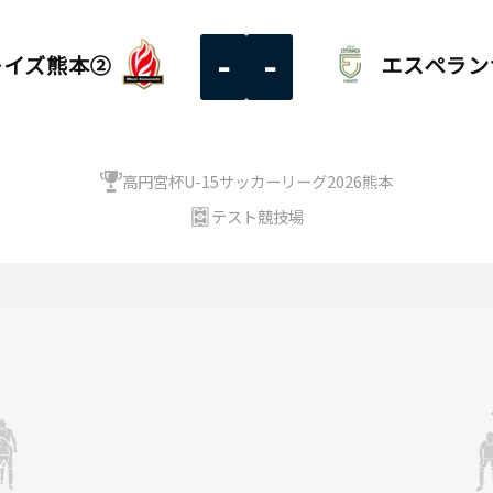
-
-
レイズ熊本②
エスペラン
高円宮杯U-15サッカーリーグ2026熊本
テスト競技場