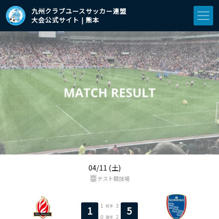
九州クラブユースサッカー連盟
大会公式サイト | 熊本
04/11 (土)
テスト競技場
1
3
前半
1
5
0
2
後半