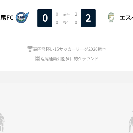
0
2
0
2
前半
尾FC
エス
0
0
後半
高円宮杯U-15サッカーリーグ2026熊本
荒尾運動公園多目的グラウンド