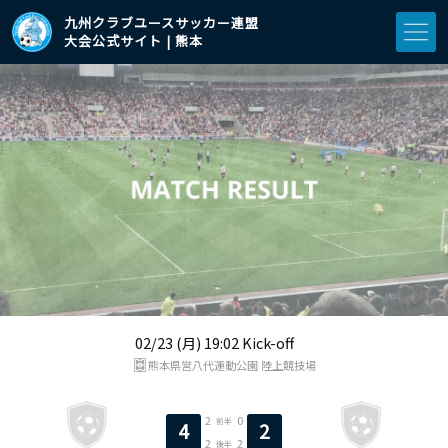
九州クラブユースサッカー連盟
大会公式サイト | 熊本
02/23 (月) 19:02 Kick-off
熊本県営八代運動公園 陸上競技場
2
0
前半
4
2
2
2
後半