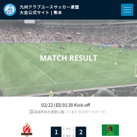
九州クラブユースサッカー連盟
大会公式サイト | 熊本
02/22 (日) 01:30 Kick-off
嘉島町総合運動公園（くまトヨスポーツパーク）
1
2
前半
1
2
0
0
後半