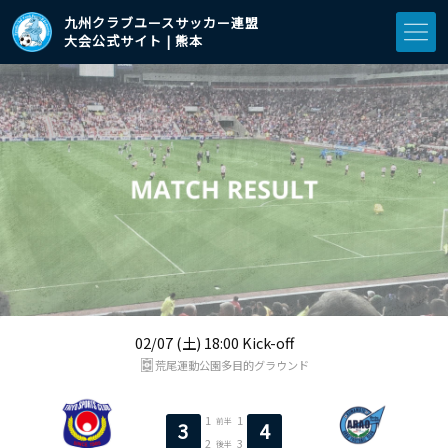
九州クラブユースサッカー連盟
大会公式サイト | 熊本
02/07 (土) 18:00 Kick-off
荒尾運動公園多目的グラウンド
1
1
前半
3
4
2
3
後半