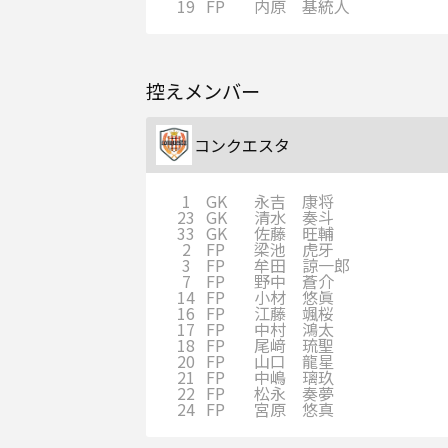
19
FP
内原 基統人
控えメンバー
コンクエスタ
1
GK
永吉 康将
23
GK
清水 奏斗
33
GK
佐藤 旺輔
2
FP
梁池 虎牙
3
FP
牟田 諒一郎
7
FP
野中 蒼介
14
FP
小材 悠眞
16
FP
江藤 颯桜
17
FP
中村 鴻太
18
FP
尾﨑 琉聖
20
FP
山口 龍星
21
FP
中嶋 璃玖
22
FP
松永 奏夢
24
FP
宮原 悠真