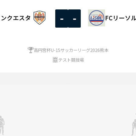
-
-
コンクエスタ
FCリーソ
高円宮杯U-15サッカーリーグ2026熊本
テスト競技場