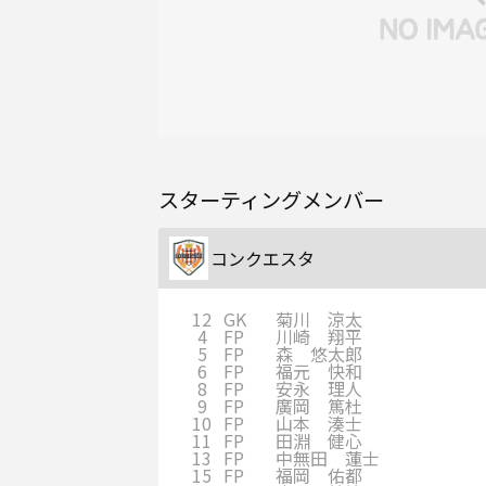
スターティングメンバー
コンクエスタ
12
GK
菊川 涼太
4
FP
川崎 翔平
5
FP
森 悠太郎
6
FP
福元 快和
8
FP
安永 理人
9
FP
廣岡 篤杜
10
FP
山本 湊士
11
FP
田淵 健心
13
FP
中無田 蓮士
15
FP
福岡 佑都