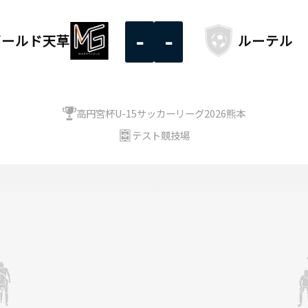
-
-
ゴールド天草
ルーテル
高円宮杯U-15サッカーリーグ2026熊本
テスト競技場