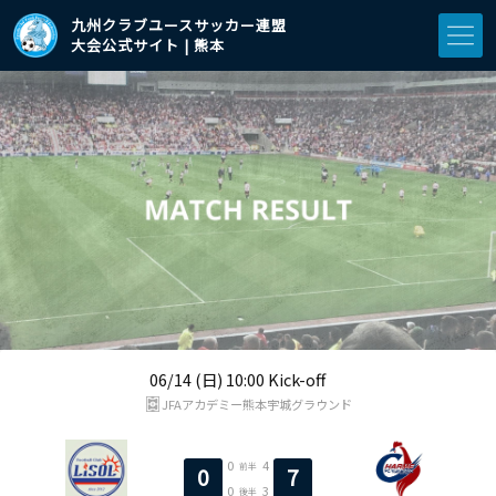
九州クラブユースサッカー連盟
大会公式サイト | 熊本
06/14 (日) 10:00 Kick-off
JFAアカデミー熊本宇城グラウンド
0
4
前半
0
7
0
3
後半