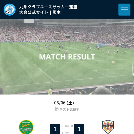
九州クラブユースサッカー連盟
大会公式サイト | 熊本
06/06 (土)
テスト競技場
0
0
前半
1
1
1
1
後半