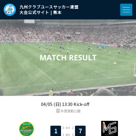
九州クラブユースサッカー連盟
大会公式サイト | 熊本
04/05 (日) 13:30 Kick-off
本渡運動公園
0
2
前半
1
7
1
5
後半