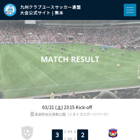
九州クラブユースサッカー連盟
大会公式サイト | 熊本
03/21 (土) 23:15 Kick-off
嘉島町総合運動公園（くまトヨスポーツパーク）
2
0
前半
3
2
1
2
後半