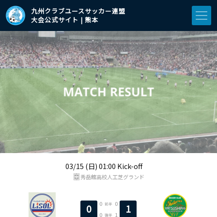
九州クラブユースサッカー連盟
大会公式サイト | 熊本
03/15 (日) 01:00 Kick-off
秀岳館高校人工芝グランド
0
0
前半
0
1
0
1
後半