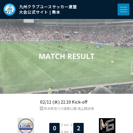
九州クラブユースサッカー連盟
大会公式サイト | 熊本
02/11 (水) 21:10 Kick-off
熊本県営八代運動公園 陸上競技場
0
0
前半
0
2
0
2
後半