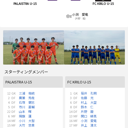
PALAISTRA U-15
FC KRILO U-15
小渕 愛竜
5'
(片野 龍)
スターティングメンバー
PALAISTRA U-15
FC KRILO U-15
12
GK
三浦 侑統
1
GK
菊井 孔明
2
DF
廣兼 秀哉
3
DF
佐藤 光
4
DF
石塚 健志
6
DF
村上 大空
5
DF
市川 蒼輔
8
DF
鈴木 仁
22
DF
山本 暉
14
DF
片野 龍
6
MF
降旗 蓮
13
MF
関口 緋真
14
MF
小川 大智
16
MF
小渕 愛竜
15
MF
大竹 悠貴
17
MF
井上 湊太