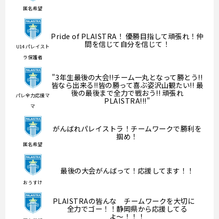
匿名希望
Pride of PLAISTRA！ 優勝目指して頑張れ！仲
間を信じて自分を信じて！
U14 パレイスト
ラ保護者
"3年生最後の大会!!チーム一丸となって勝とう!!
皆なら出来る!!皆の勝って喜ぶ姿沢山観たい!! 最
後の最後まで全力で戦おう!! 頑張れ
パレ全力応援マ
PLAISTRA!!!"
マ
がんばれパレイストラ！チームワークで勝利を
掴め！
匿名希望
最後の大会がんばって！応援してます！！
おうすけ
PLAISTRAの皆んな チームワークを大切に
全力でゴー！！静岡県から応援してる
よ〜！！！