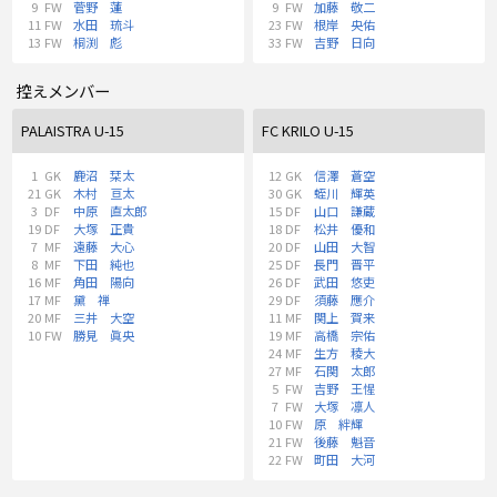
9
FW
菅野 蓮
9
FW
加藤 敬二
11
FW
水田 琉斗
23
FW
根岸 央佑
13
FW
桐渕 彪
33
FW
吉野 日向
控えメンバー
PALAISTRA U-15
FC KRILO U-15
1
GK
鹿沼 栞太
12
GK
信澤 蒼空
21
GK
木村 亘太
30
GK
蛭川 輝英
3
DF
中原 直太郎
15
DF
山口 謙蔵
19
DF
大塚 正貴
18
DF
松井 優和
7
MF
遠藤 大心
20
DF
山田 大智
8
MF
下田 純也
25
DF
長門 晋平
16
MF
角田 陽向
26
DF
武田 悠吏
17
MF
黛 禅
29
DF
須藤 應介
20
MF
三井 大空
11
MF
関上 賀来
10
FW
勝見 眞央
19
MF
高橋 宗佑
24
MF
生方 稜大
27
MF
石関 太郎
5
FW
吉野 王惺
7
FW
大塚 凛人
10
FW
原 絆輝
21
FW
後藤 魁音
22
FW
町田 大河