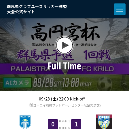
群馬県クラブユースサッカー連盟
大会公式サイト
09/28 (土) 22:00 Kick-off
コーエイ前橋フットボールセンターA面(天然芝)
0
1
前半
0
1
0
0
後半