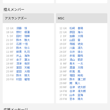
控えメンバー
アスランアズー
MSC
12
GK
須藤 惇
12
GK
松﨑 春陽
18
GK
野村 榎蓮
22
GK
原田 海斗
5
DF
田村 瑞輝
2
DF
加藤 大翔
21
DF
鈴木 雅大
4
DF
山田 雷
22
DF
石原 一悟
19
DF
塚越 琥央
23
DF
鈴木 快斗
23
DF
川島 凛久
11
MF
綿貫 礼司
24
DF
立井 瑛士
16
MF
井上 海珠
25
DF
赤坂 龍飛
17
MF
金子 蓮汰
26
DF
湯山 凱吏
19
MF
深津 侑世
8
MF
青木 一太
24
MF
富田 天緒
15
MF
渡邉 太翔
25
MF
星田 大翔
16
MF
萩嶌 風
15
FW
鈴木 陵太
27
MF
増田 純和
20
FW
村田 櫂理
28
MF
鈴木 蓮二郎
29
MF
関 篤人
30
MF
谷津 琥太郎
14
FW
谷津 凜太朗
17
FW
山本 空海
20
FW
宮本 陽太
応援メッセージ