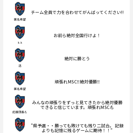
チーム全員で力を合わせてがんばってください!!
匿名希望
お前ら絶対全国行けよ！
k.k
絶対に勝とう
迅
頑張れMSC‼︎絶対優勝‼︎
匿名希望
みんなの頑張りをずっと見てきたから絶対優勝
できると信じています。頑張れMSC💪
応援団長💪
"県予選・・勝っても敗けても残り二試合。 記録
よりも記憶に残るゲームに期待！！"