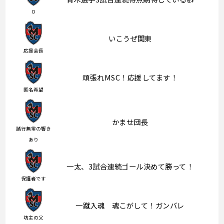
D
いこうぜ関東
応援会長
頑張れMSC！応援してます！
匿名希望
かませ団長
諸行無常の響き
あり
一太、3試合連続ゴール決めて勝って！
保護者です
一蹴入魂 魂こがして！ガンバレ
坊主の父