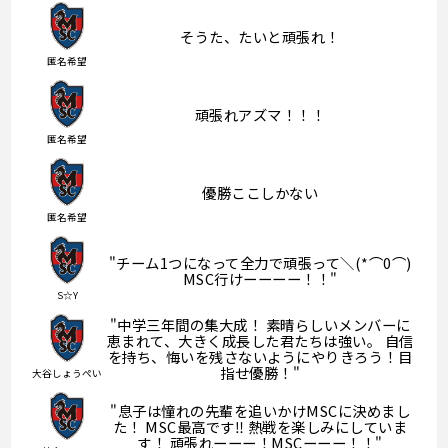
そうた、たいと頑張れ！
匿名希望
頑張れアズマ！！！
匿名希望
優勝ここしかない
匿名希望
"チーム1つになって全力で頑張って＼(*⌒0⌒)
MSC行けーーーー！！"
S☆Y
"中学三年間の集大成！ 素晴らしいメンバーに
恵まれて、大きく成長した君たちは強い。 自信
を持ち、悔いを残さないようにやりきろう！目
指せ優勝！"
大谷しょうぺい
"息子は憧れの先輩を追いかけMSCに決めまし
た！ MSC最高です‼︎ 熱戦を楽しみにしていま
す！ 頑張れーーー！MSCーーー！！"