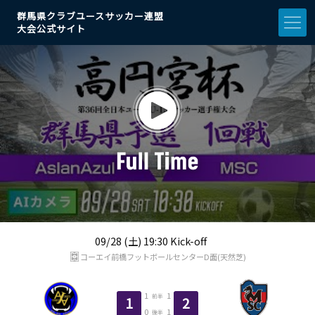
群馬県クラブユースサッカー連盟
大会公式サイト
09/28 (土) 19:30 Kick-off
コーエイ前橋フットボールセンターD面(天然芝)
1
1
前半
1
2
0
1
後半