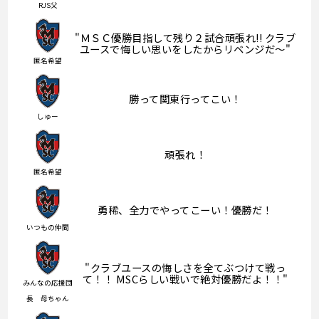
RJS父
"ＭＳＣ優勝目指して残り２試合頑張れ!! クラブ
ユースで悔しい思いをしたからリベンジだ〜"
匿名希望
勝って関東行ってこい！
しゅー
頑張れ！
匿名希望
勇稀、全力でやってこーい！優勝だ！
いつもの仲間
"クラブユースの悔しさを全てぶつけて戦っ
て！！ MSCらしい戦いで絶対優勝だよ！！"
みんなの応援団
長 母ちゃん