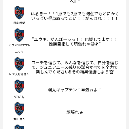
へ』"
はるきー！！1点でも2点でも何点でもとにかく
いっぱい得点取ってこい！！がんばれ！！！！
匿名希望
"ユウキ、がんばーっっ！！ 応援してます！！
優勝目指して頑張れ👊😆🎵"
ウブパパ&ママ&
ユウキ
コーチを信じて、みんなを信じて、自分を信じ
て、ジュニアユース残りの試合すべてを全力で
楽しんでください‼︎その結果優勝しよう🏆
MSC大好きさん
颯太キャプテン！頑張れよ！
٩( 'ω' )و
頑張れ🔥
丸山遼人