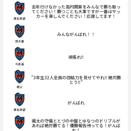
去年行けなかった高円関東をみんなで勝ち取っ
てください！勝つことも大事ですが一番はサッ
カーを楽しんでください！応援してます！
匿名希望
みんながんばれ！！
茂木優
頑張れ‼️
今泉遥
"3年生32人全員の団結力を見せてやれ‼︎ 絶対勝
とう‼︎"
親父
がんばれ
匿名希望
颯太の守備ととづの中盤とゆなつのドリブルが
あれば絶対勝てる！優勝報告待ってる！がんば
れ！