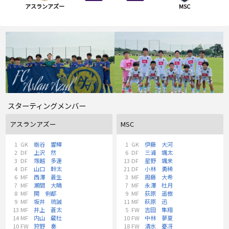
アスランアズー
MSC
スターティングメンバー
アスランアズー
MSC
1
GK
栃谷 響輝
1
GK
伊藤 大河
2
DF
上沢 然
6
DF
三浦 颯太
3
DF
塚越 多運
13
DF
星野 颯来
4
DF
山口 幹太
21
DF
小林 勇稀
6
MF
西澤 蒼生
3
MF
周藤 大希
7
MF
瀬間 大晴
7
MF
永澤 杜月
8
MF
関 俐都
9
MF
荻原 遥樹
9
MF
坂井 琉誠
11
MF
萩原 迅
13
MF
井上 蒼太
5
FW
吉田 隼翔
14
MF
内山 蔵杜
10
FW
中林 夢夏
10
FW
狩野 奏
18
FW
清水 憂冴