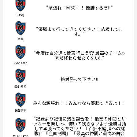
"頑張れ！MSC！！ 優勝するぞ!!"
RJS母
"優勝まで行ってきてください！ 応援してま
す。"
裕翔
"今度は自分達で関東行こう🏆 最高のチーム✨
まだ終わらせたくない‼️"
kyon chan
絶対勝って下さい‼️
匿名希望
みんな頑張れ！！みんななら優勝できるよ！！
保護者M
"記録より記憶に残る試合を！ 最高の仲間とサ
ッカーを楽しみ、悔いの残らないよう優勝目指
して頑張ってください！ 『百折不撓 頂への挑
戦』 『全国制覇』 『最高の仲間と最高の舞台
MSC OBcap