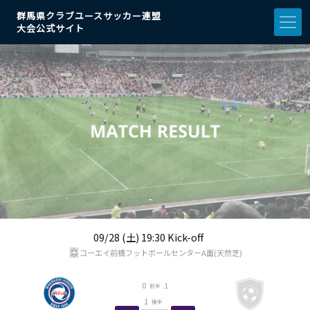
群馬県クラブユースサッカー連盟
大会公式サイト
09/28 (土) 19:30 Kick-off
コーエイ前橋フットボールセンターA面(天然芝)
0
1
前半
1
後半