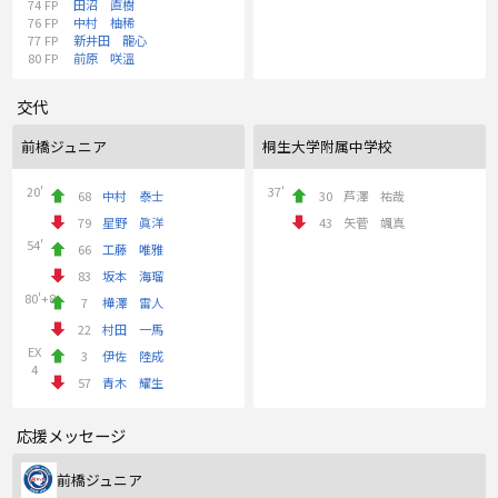
74
FP
田沼 直樹
76
FP
中村 柚稀
77
FP
新井田 龍心
80
FP
前原 咲溫
交代
前橋ジュニア
桐生大学附属中学校
20'
37'
68
中村 泰士
30
芦澤 祐哉
79
星野 眞洋
43
矢菅 颯真
54'
66
工藤 唯雅
83
坂本 海瑠
80'+8
7
樺澤 雷人
22
村田 一馬
EX
3
伊佐 陸成
4
57
青木 耀生
応援メッセージ
前橋ジュニア