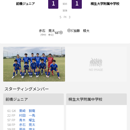
1
1
前橋ジュニア
桐生大学附属中学校
延前
延後
5
3
PK
赤石 莞太
5'
加藤 稜大
68'
(中村 泰士)
スターティングメンバー
前橋ジュニア
桐生大学附属中学校
61
GK
栗崎 獅庵
22
FP
村田 一馬
57
FP
青木 耀生
58
FP
赤石 莞太
59
FP
新井 竣大