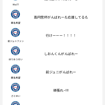
Mio77
高円宮杯がんばれー💪応援してる💪
匿名希望
行けーーー！！！！
前ジュニファン
しおんくんがんばれー
ほりおうせい
前ジュニがんばれー
匿名希望
頑張れ~!!!
さとゆい