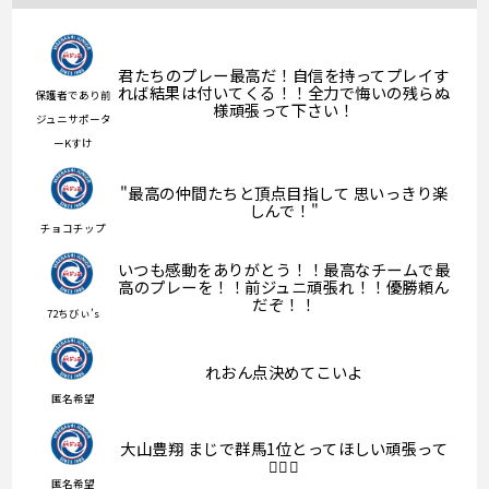
君たちのプレー最高だ！自信を持ってプレイす
れば結果は付いてくる！！全力で悔いの残らぬ
保護者であり前
様頑張って下さい！
ジュニサポータ
ーKすけ
"最高の仲間たちと頂点目指して 思いっきり楽
しんで！"
チョコチップ
いつも感動をありがとう！！最高なチームで最
高のプレーを！！前ジュニ頑張れ！！優勝頼ん
だぞ！！
72ちびぃ’s
れおん点決めてこいよ
匿名希望
大山豊翔 まじで群馬1位とってほしい頑張って
❤️‍🔥👊
匿名希望