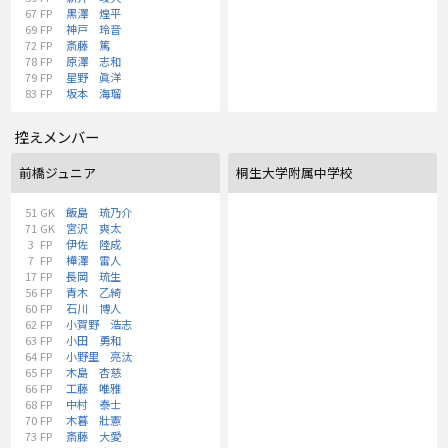
67
FP
黒澤 煌平
69
FP
神戸 玲音
72
FP
斎藤 篤
78
FP
原澤 志和
79
FP
星野 眞洋
83
FP
坂本 海瑠
控えメンバー
前橋ジュニア
桐生大学附属中学校
51
GK
飯島 琉乃介
71
GK
宮沢 爽太
3
FP
伊佐 陸成
7
FP
樺澤 雷人
17
FP
長岡 琉生
56
FP
青木 乙綺
60
FP
石川 博人
62
FP
小賀野 浩志
63
FP
小田 勇和
64
FP
小野里 亮汰
65
FP
木島 杏慈
66
FP
工藤 唯雅
68
FP
中村 泰士
70
FP
木暮 壯憲
73
FP
斎藤 大愛