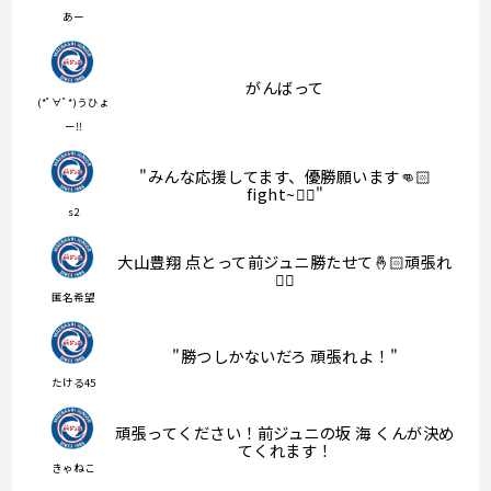
あー
がんばって
(*ﾟ∀ﾟ*)うひょ
ー‼︎
"みんな応援してます、優勝願います👊🏻
fight~❤️‍🔥"
s2
大山豊翔 点とって前ジュニ勝たせて🤞🏻頑張れ
❤️‍🔥
匿名希望
"勝つしかないだろ 頑張れよ！"
たける45
頑張ってください！前ジュニの坂 海 くんが決め
てくれます！
きゃねこ