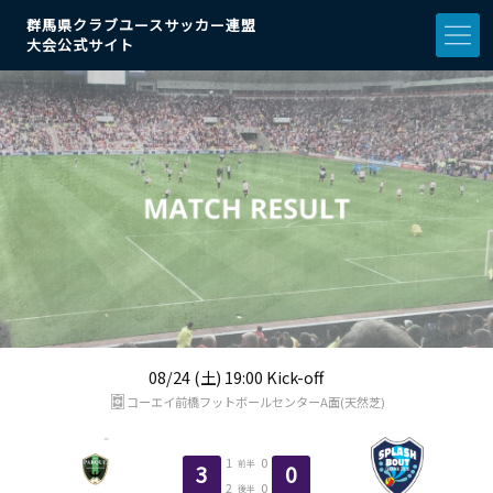
群馬県クラブユースサッカー連盟
大会公式サイト
08/24 (土) 19:00 Kick-off
コーエイ前橋フットボールセンターA面(天然芝)
1
0
前半
3
0
2
0
後半