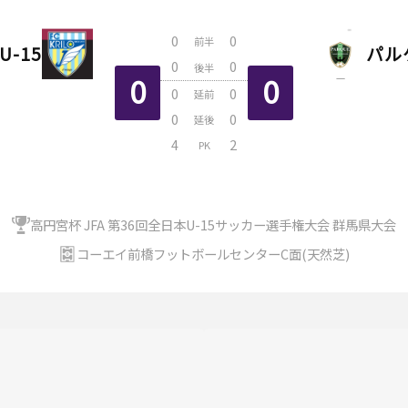
0
0
前半
 U-15
パル
0
0
後半
0
0
0
0
延前
0
0
延後
4
2
PK
高円宮杯 JFA 第36回全日本U-15サッカー選手権大会 群馬県大会
コーエイ前橋フットボールセンターC面(天然芝)