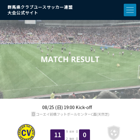
群馬県クラブユースサッカー連盟
大会公式サイト
08/25 (日) 19:00 Kick-off
コーエイ前橋フットボールセンターC面(天然芝)
9
0
前半
11
0
2
0
後半