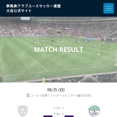
群馬県クラブユースサッカー連盟
大会公式サイト
08/25 (日)
コーエイ前橋フットボールセンターA面(天然芝)
0
0
前半
0
0
後半