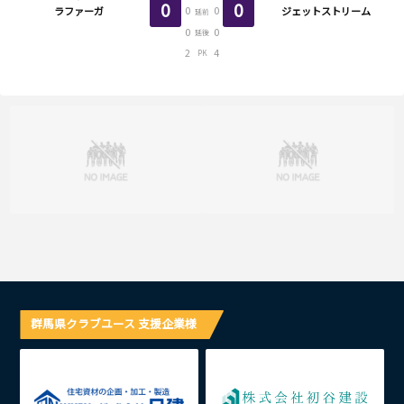
0
0
0
0
ラファーガ
ジェットストリーム
延前
0
0
延後
2
4
PK
群馬県クラブユース 支援企業様