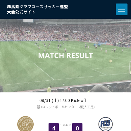
群馬県クラブユースサッカー連盟
大会公式サイト
08/31 (土) 17:00 Kick-off
IFAフットボールセンターB面(人工芝)
1
0
前半
4
0