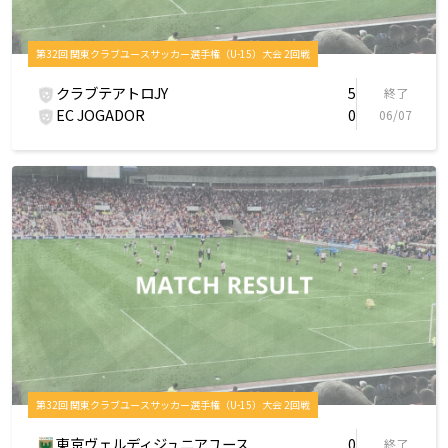
第32回 関東クラブユースサッカー選手権（U-15）大会 2回戦
クラブテアトロJY
5
終了
EC JOGADOR
0
06/07
第32回 関東クラブユースサッカー選手権（U-15）大会 2回戦
東京ヴェルディジュニアユース
0
終了