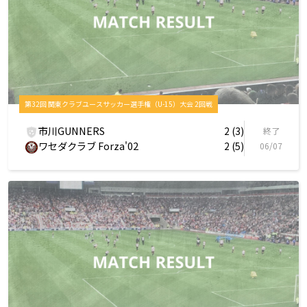
第32回 関東クラブユースサッカー選手権（U-15）大会 2回戦
市川GUNNERS
2 (3)
終了
ワセダクラブ Forza'02
2 (5)
06/07