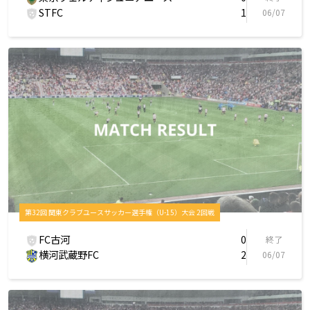
STFC
1
06/07
第32回 関東クラブユースサッカー選手権（U-15）大会 2回戦
FC古河
0
終了
横河武蔵野FC
2
06/07