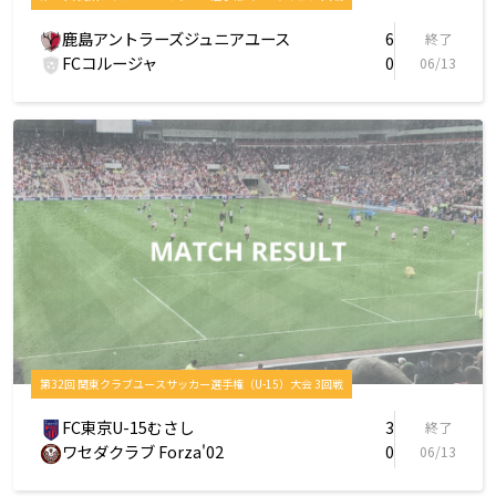
鹿島アントラーズジュニアユース
6
終了
FCコルージャ
0
06/13
第32回 関東クラブユースサッカー選手権（U-15）大会 3回戦
FC東京U-15むさし
3
終了
ワセダクラブ Forza'02
0
06/13