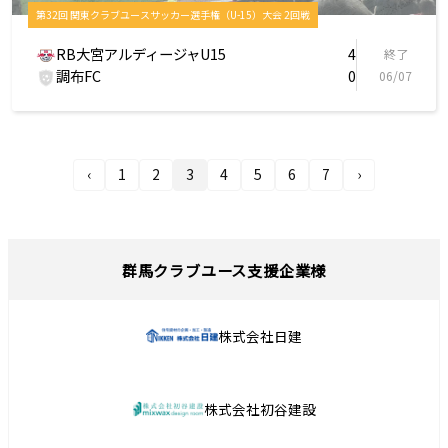
第32回 関東クラブユースサッカー選手権（U-15）大会 2回戦
RB大宮アルディージャU15
4
終了
調布FC
0
06/07
‹
1
2
3
4
5
6
7
›
群馬クラブユース支援企業様
株式会社日建
株式会社初谷建設