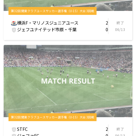
第32回 関東クラブユースサッカー選手権（U-15）大会 3回戦
横浜F・マリノスジュニアユース
2
終了
ジェフユナイテッド市原・千葉
0
06/13
第32回 関東クラブユースサッカー選手権（U-15）大会 3回戦
STFC
2
終了
ジェファFC
0
06/13