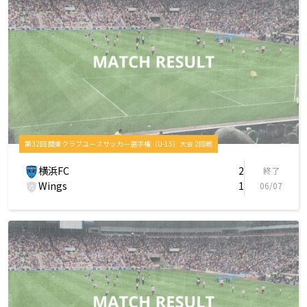
第32回 関東クラブユースサッカー選手権（U-15）大会 2回戦
横浜FC
2
終了
Wings
1
06/07