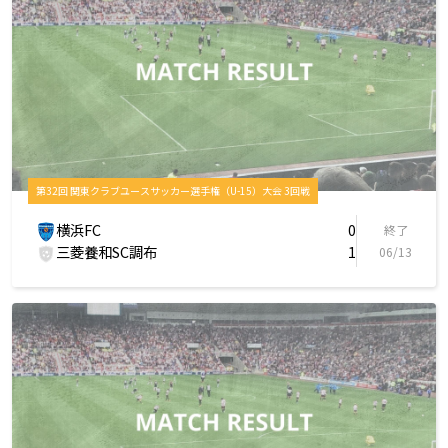
第32回 関東クラブユースサッカー選手権（U-15）大会 3回戦
横浜FC
0
終了
三菱養和SC調布
1
06/13