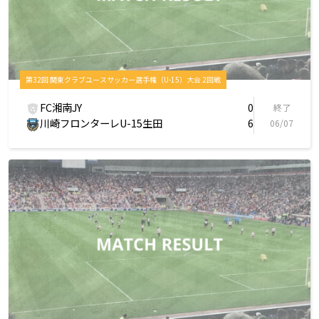
第32回 関東クラブユースサッカー選手権（U-15）大会 2回戦
FC湘南JY
0
終了
川崎フロンターレU-15生田
6
06/07