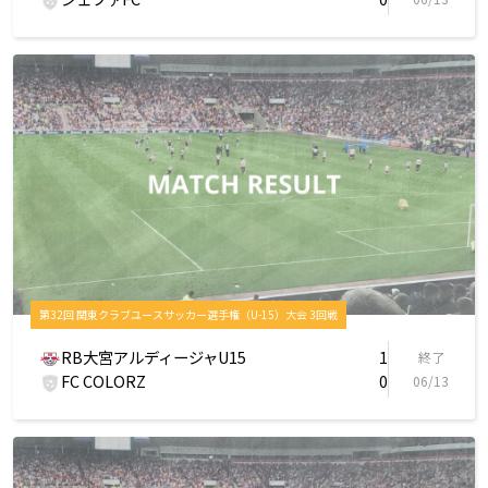
第32回 関東クラブユースサッカー選手権（U-15）大会 3回戦
RB大宮アルディージャU15
1
終了
FC COLORZ
0
06/13