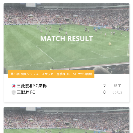
第32回 関東クラブユースサッカー選手権（U-15）大会 3回戦
三菱養和SC巣鴨
2
終了
三郷JY FC
0
06/13