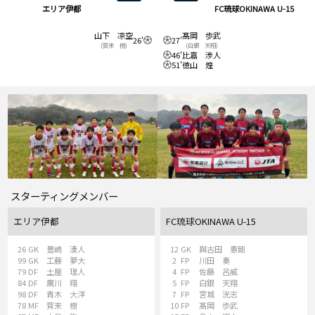
エリア伊都
FC琉球OKINAWA U-15
山下 凉空
髙岡 歩武
26'
27'
(賀来 樹)
(白銀 天翔)
46'
比嘉 渉人
51'
徳山 煌
スターティングメンバー
エリア伊都
FC琉球OKINAWA U-15
26
GK
豊嶋 湊人
12
GK
與古田 憲剛
99
GK
工藤 夢大
2
FP
川田 奏
79
DF
土屋 理人
4
FP
佐藤 呂威
84
DF
廣川 翔
5
FP
白銀 天翔
98
DF
青木 大洋
7
FP
宮城 洸志
78
MF
賀来 樹
10
FP
髙岡 歩武