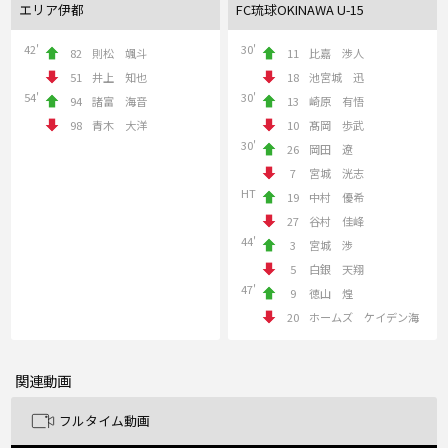
エリア伊都
FC琉球OKINAWA U-15
42'
30'
82
則松 颯斗
11
比嘉 渉人
51
井上 知也
18
池宮城 迅
54'
30'
94
諸富 海音
13
崎原 有悟
98
青木 大洋
10
髙岡 歩武
30'
26
岡田 遼
7
宮城 洸志
HT
19
中村 優希
27
谷村 佳峰
44'
3
宮城 渉
5
白銀 天翔
47'
9
徳山 煌
20
ホームズ ケイデン海
関連動画
フルタイム動画