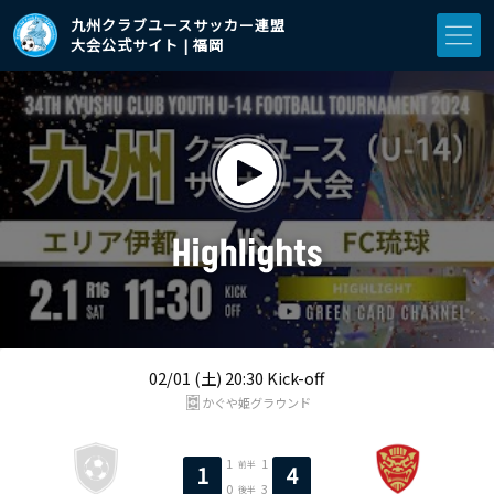
九州クラブユースサッカー連盟
大会公式サイト | 福岡
02/01 (土) 20:30 Kick-off
かぐや姫グラウンド
1
1
前半
1
4
0
3
後半