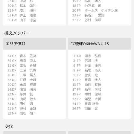
87
MF
中島 弥
15
FP
畠山 朔人
90
MF
松本 蓮叶
18
FP
池宮城 迅
95
MF
安川 海翔
20
FP
ホームズ ケイデン海
51
FW
井上 知也
23
FP
長谷川 愛翔
96
FW
山下 凉空
27
FP
谷村 佳峰
控えメンバー
エリア伊都
FC琉球OKINAWA U-15
23
GK
青木 乙笑
1
GK
知念 弘樹
56
GK
鬼塚 涼太
3
FP
宮城 渉
91
GK
三坂 蒼輔
6
FP
仲里 龍光
35
DF
三浦 光貴
8
FP
新垣 瑛大
36
DF
三坂 篤人
9
FP
徳山 煌
72
DF
江藤 大峨
11
FP
比嘉 渉人
80
DF
永瀬 成道
13
FP
崎原 有悟
94
DF
諸富 海音
17
FP
新垣 珠和
32
MF
平井 創
19
FP
中村 優希
37
MF
山﨑 敬太
22
FP
兼堅 太獅
74
MF
田中 颯
24
FP
比嘉 悠敬
81
MF
野村 正雄
26
FP
岡田 遼
82
MF
則松 颯斗
交代