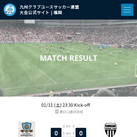
九州クラブユースサッカー連盟
大会公式サイト | 福岡
01/11 (土) 23:30 Kick-off
春日公園球技場
0
0
前半
0
0
0
0
後半