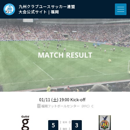
九州クラブユースサッカー連盟
大会公式サイト | 福岡
01/11 (土) 19:00 Kick-off
福岡フットボールセンター（FFC）C
2
0
前半
5
3
3
3
後半