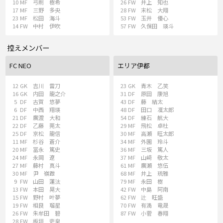
10
MF
弓削 樹希
26
FW
井上 知也
17
MF
三野 多央
28
FW
末松 大翔
23
MF
松田 海斗
53
FW
玉井 優心
14
FW
中村 伊吹
57
FW
久保田 瑛斗
控えメンバー
FC NEO
エリア伊都
12
GK
吉川 雷刀
23
GK
青木 乙笑
16
GK
内田 龍之介
31
DF
原田 康旭
5
DF
古賀 悠夢
43
DF
藤 結太
6
DF
中西 翔瑛
48
DF
田口 凜太郎
21
DF
廣渡 大和
54
DF
練石 航大
22
DF
乙藤 莞太
29
MF
飛松 卓杜
25
DF
京松 龍信
30
MF
高瀬 旺太郎
11
MF
杉谷 蒼介
34
MF
外園 玲斗
20
MF
冨永 篤史
36
MF
三坂 篤人
24
MF
永岡 遼
37
MF
山﨑 敬太
27
MF
藤村 真斗
61
MF
廣瀬 悠伍
30
MF
尹 嶺跇
68
MF
井上 琉雅
9
FW
山田 蓮汰
79
MF
永田 樹
13
FW
本田 晃大
42
FW
中島 阿南
15
FW
野村 叶夢
62
FW
辻 旺盛
19
FW
相良 瑠星
70
FW
有満 竜晟
26
FW
朱牟田 碧
87
FW
小菅 春翔
28
FW
板垣 吏皇