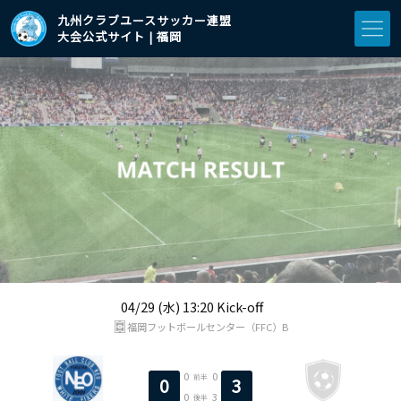
九州クラブユースサッカー連盟
大会公式サイト | 福岡
04/29 (水) 13:20 Kick-off
福岡フットボールセンター（FFC）B
0
0
前半
0
3
0
3
後半