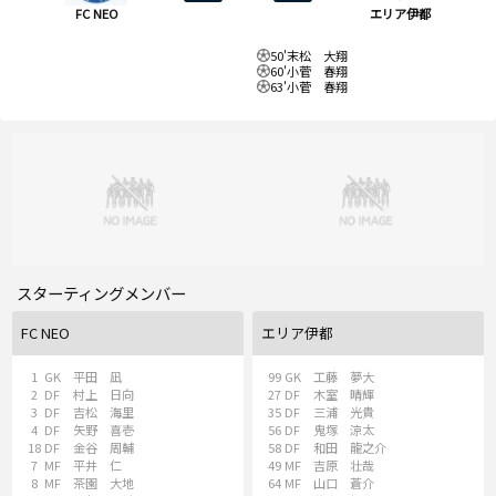
FC NEO
エリア伊都
50'
末松 大翔
60'
小菅 春翔
63'
小菅 春翔
スターティングメンバー
FC NEO
エリア伊都
1
GK
平田 凪
99
GK
工藤 夢大
2
DF
村上 日向
27
DF
木室 晴輝
3
DF
吉松 海里
35
DF
三浦 光貴
4
DF
矢野 喜壱
56
DF
鬼塚 涼太
18
DF
金谷 周輔
58
DF
和田 龍之介
7
MF
平井 仁
49
MF
吉原 壮哉
8
MF
茶園 大地
64
MF
山口 蒼介