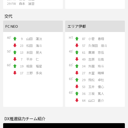
29
FW
森本 誠音
交代
FC NEO
エリア伊都
40'
HT
9
山田 蓮汰
87
小菅 春翔
23
松田 海斗
57
久保田 瑛斗
50'
45'
13
本田 晃大
61
廣瀬 悠伍
7
平井 仁
49
吉原 壮哉
60'
65'
19
相良 瑠星
34
外園 玲斗
17
三野 多央
27
木室 晴輝
65'
29
飛松 卓杜
53
玉井 優心
65'
36
三坂 篤人
64
山口 蒼介
DX推進協力チーム紹介