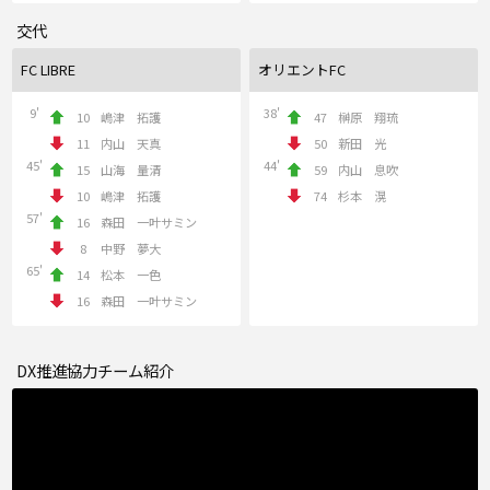
交代
FC LIBRE
オリエントFC
9'
38'
10
嶋津 拓護
47
榊原 翔琉
11
内山 天真
50
新田 光
45'
44'
15
山海 量清
59
内山 息吹
10
嶋津 拓護
74
杉本 滉
57'
16
森田 一叶サミン
8
中野 夢大
65'
14
松本 一色
16
森田 一叶サミン
DX推進協力チーム紹介