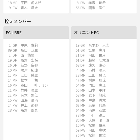
18
MF
平田 虎太郎
8
FW
赤坂 琉希
9
FW
青木 颯大
56
FW
國米 隣仁
控えメンバー
FC LIBRE
オリエントFC
1
GK
中原 俊莉
19
GK
奈木野 大志
89
GK
坂口 汰生
51
GK
笹尾 奏介
2
DF
西 悠慎
21
DF
内山 世渚
19
DF
高倉 宏輔
61
DF
藤﨑 壮太朗
26
DF
荻野 白都
68
DF
遠矢 廉心
10
MF
嶋津 拓護
4
MF
市村 凌大
13
MF
江口 碧空
28
MF
上田 碧也
14
MF
松本 一色
47
MF
榊原 翔琉
16
MF
森田 一叶サミン
54
MF
門口 奏汰
21
MF
竹井 凌空
55
MF
山本 幸輝
22
MF
有木 悠仁
58
MF
岩下 龍成
15
FW
山海 量清
62
MF
中島 貫太
24
FW
井上 來都
63
MF
烏星 典馬
28
FW
髙倉 風真
64
MF
清原 弘誠
78
MF
下川 遼士
80
MF
大屋 晴一朗
10
FW
松尾 昂星
59
FW
内山 息吹
76
FW
松熊 柊雅