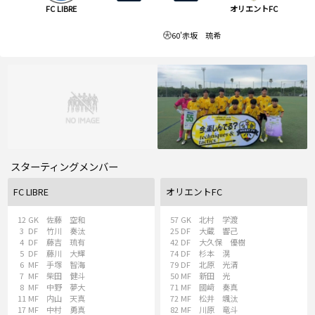
FC LIBRE
オリエントFC
60'
赤坂 琉希
スターティングメンバー
FC LIBRE
オリエントFC
12
GK
佐藤 空和
57
GK
北村 学渡
3
DF
竹川 奏汰
25
DF
大蔵 響己
4
DF
藤吉 琉有
42
DF
大久保 優樹
5
DF
藤川 大輝
74
DF
杉本 滉
6
MF
手塚 智海
79
DF
北原 光清
7
MF
柴田 健斗
50
MF
新田 光
8
MF
中野 夢大
71
MF
國﨑 奏真
11
MF
内山 天真
72
MF
松井 颯汰
17
MF
中村 勇真
82
MF
川原 竜斗