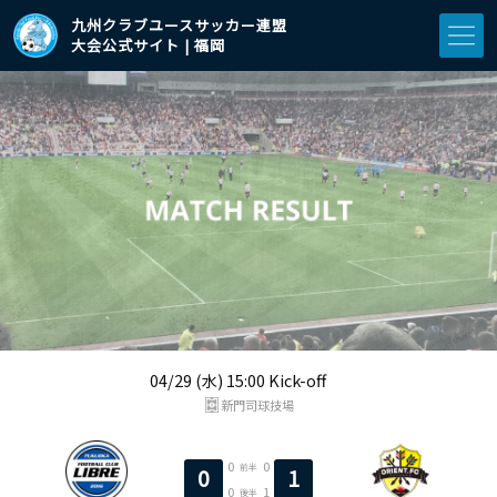
九州クラブユースサッカー連盟
大会公式サイト | 福岡
04/29 (水) 15:00 Kick-off
新門司球技場
0
0
前半
0
1
0
1
後半