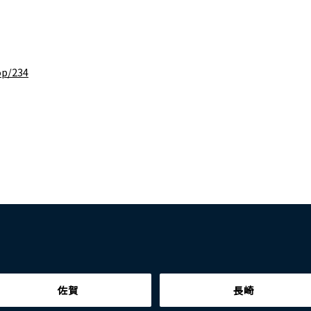
op/234
佐賀
長崎