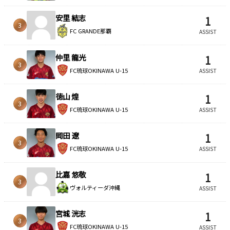
安里 結志
1
3
FC GRANDE那覇
ASSIST
仲里 龍光
1
3
FC琉球OKINAWA U-15
ASSIST
徳山 煌
1
3
FC琉球OKINAWA U-15
ASSIST
岡田 遼
1
3
FC琉球OKINAWA U-15
ASSIST
比嘉 悠敬
1
3
ヴォルティーダ沖縄
ASSIST
宮城 洸志
1
3
FC琉球OKINAWA U-15
ASSIST