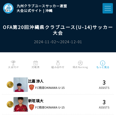
九州クラブユースサッカー連盟
大会公式サイト | 沖縄
OFA第20回沖縄県クラブユース(U-14)サッカー
大会
2024-11-02〜2024-12-01
↓
大会TOP
対戦表
組み合わせ
得点Ranking
もっと見る
比嘉 渉人
3
1
FC琉球OKINAWA U-15
ASSISTS
新垣 瑛大
3
1
FC琉球OKINAWA U-15
ASSISTS