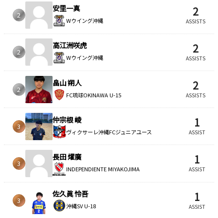
安里一真
2
2
Wウイング沖縄
ASSISTS
高江洲咲虎
2
2
Wウイング沖縄
ASSISTS
畠山 朔人
2
2
FC琉球OKINAWA U-15
ASSISTS
仲宗根 崚
1
3
ヴィクサーレ沖縄FCジュニアユース
ASSIST
長田 燿廣
1
3
INDEPENDIENTE MIYAKOJIMA
ASSIST
佐久眞 怜吾
1
3
沖縄SV U-18
ASSIST