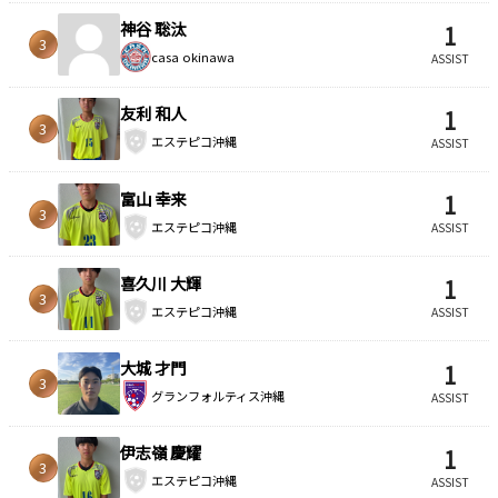
神谷 聡汰
1
3
casa okinawa
ASSIST
友利 和人
1
3
エステピコ沖縄
ASSIST
富山 幸来
1
3
エステピコ沖縄
ASSIST
喜久川 大輝
1
3
エステピコ沖縄
ASSIST
大城 才門
1
3
グランフォルティス沖縄
ASSIST
伊志嶺 慶耀
1
3
エステピコ沖縄
ASSIST