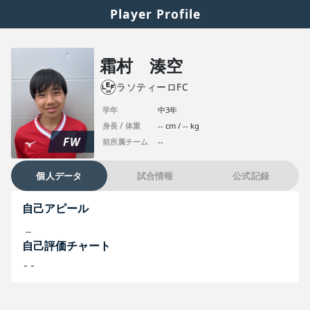
Player Profile
霜村 湊空
ラソティーロFC
学年
中3年
身長 / 体重
-- cm / -- kg
FW
前所属チーム
--
個人データ
試合情報
公式記録
自己アピール
--
自己評価チャート
--