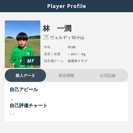
Player Profile
林 一潤
ヴェルディSS小山
学年
中3年
身長 / 体重
-- cm / -- kg
MF
前所属チーム
祖母井クラブ
個人データ
試合情報
公式記録
自己アピール
--
自己評価チャート
--