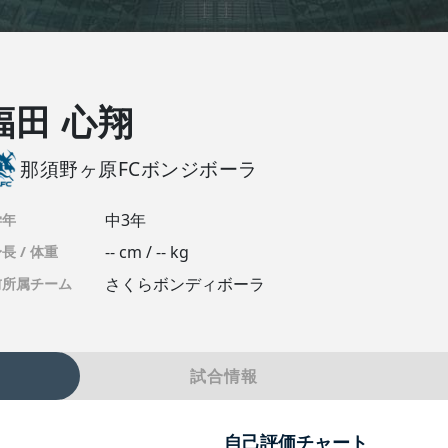
福田 心翔
那須野ヶ原FCボンジボーラ
中3年
学年
-- cm / -- kg
長 / 体重
さくらボンディボーラ
前所属チーム
試合情報
自己評価チャート